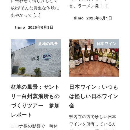
に合わせて惜しげもなく
番、ラーメン発 […]
放出!そんな貴重な体験に
あやかって […]
tiimo
2025年6月1日
tiimo
2025年6月3日
盆地の風景
日本ワイン
盆地の風景：サント
日本ワイン：いつも
リー白州蒸溜所もの
は怪しい日本ワイン
づくりツアー 参加
会
レポート
県内在の方で珍しい日本
ワインを所有している方
コロナ禍の影響で一時休