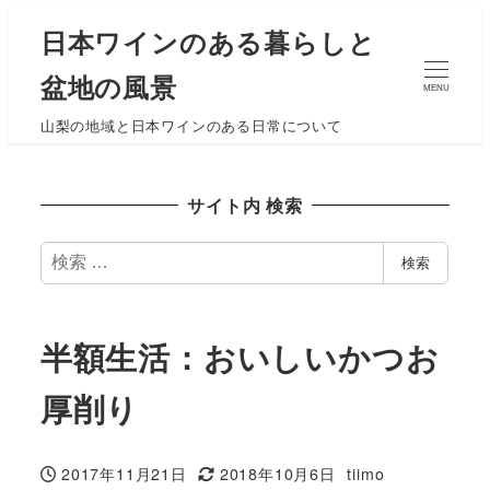
日本ワインのある暮らしと
盆地の風景
MENU
山梨の地域と日本ワインのある日常について
サイト内 検索
検
検索
索
半額生活：おいしいかつお
厚削り
2017年11月21日
2018年10月6日
tiimo
投稿日
更新日
著