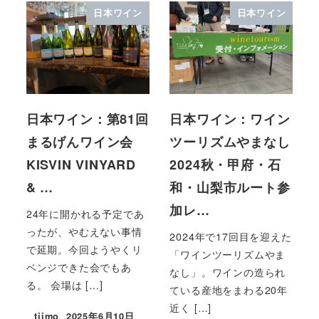
日本ワイン
日本ワイン
日本ワイン：第81回
日本ワイン：ワイン
まるげんワイン会
ツーリズムやまなし
KISVIN VINYARD
2024秋・甲府・石
& …
和・山梨市ルート参
加レ…
24年に開かれる予定であ
ったが、やむえない事情
2024年で17回目を迎えた
で延期。今回ようやくリ
「ワインツーリズムやま
ベンジできた会でもあ
なし」。ワインの造られ
る。 会場は […]
ている産地をまわる20年
近く […]
tiimo
2025年6月10日