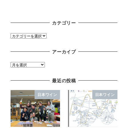
カテゴリー
カ
テ
ゴ
アーカイブ
リ
ー
ア
ー
カ
最近の投稿
イ
ブ
日本ワイン
日本ワイン