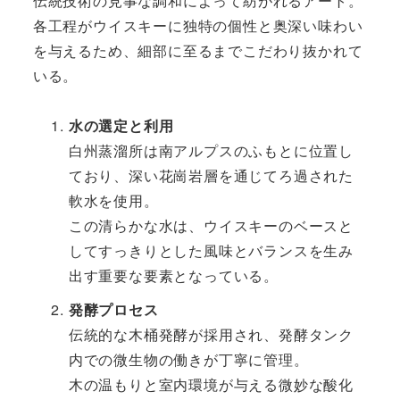
伝統技術の見事な調和によって紡がれるアート。
各工程がウイスキーに独特の個性と奥深い味わい
を与えるため、細部に至るまでこだわり抜かれて
いる。
水の選定と利用
白州蒸溜所は南アルプスのふもとに位置し
ており、深い花崗岩層を通じてろ過された
軟水を使用。
この清らかな水は、ウイスキーのベースと
してすっきりとした風味とバランスを生み
出す重要な要素となっている。
発酵プロセス
伝統的な木桶発酵が採用され、発酵タンク
内での微生物の働きが丁寧に管理。
木の温もりと室内環境が与える微妙な酸化