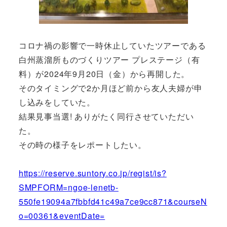
コロナ禍の影響で一時休止していたツアーである
白州蒸溜所ものづくりツアー プレステージ（有
料）が2024年9月20日（金）から再開した。
そのタイミングで2か月ほど前から友人夫婦が申
し込みをしていた。
結果見事当選! ありがたく同行させていただい
た。
その時の様子をレポートしたい。
https://reserve.suntory.co.jp/regist/is?
SMPFORM=ngoe-lenetb-
550fe19094a7fbbfd41c49a7ce9cc871&courseN
o=00361&eventDate=