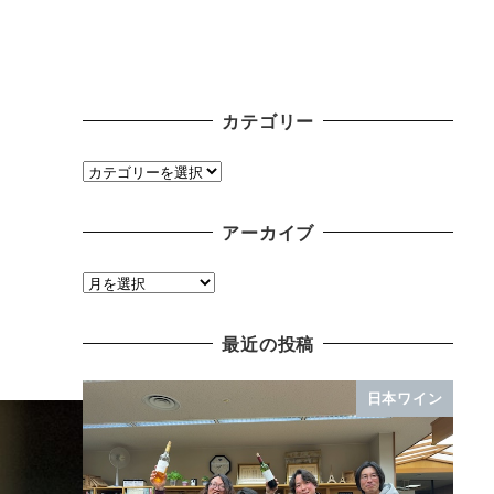
カテゴリー
カ
テ
ゴ
アーカイブ
リ
ー
ア
ー
カ
最近の投稿
イ
ブ
日本ワイン