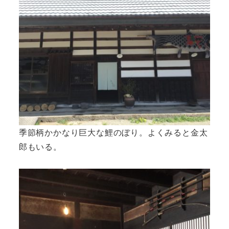
季節柄かかなり巨大な鯉のぼり。よくみると金太
郎もいる。