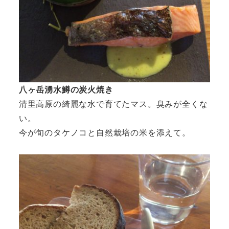
八ヶ岳湧水鱒の炭火焼き
清里高原の綺麗な水で育てたマス。臭みが全くな
い。
今が旬のタケノコと自然栽培の米を添えて。