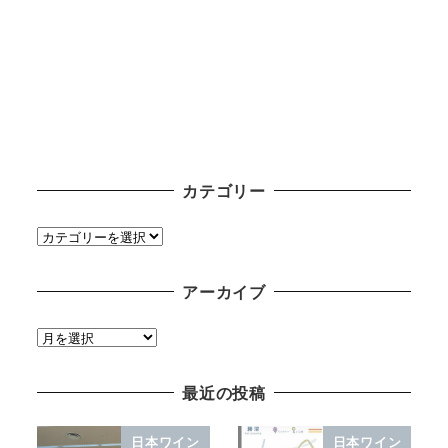
カテゴリー
カ
テ
ゴ
アーカイブ
リ
ー
ア
ー
カ
最近の投稿
イ
ブ
日本ワイン
日本ワイン