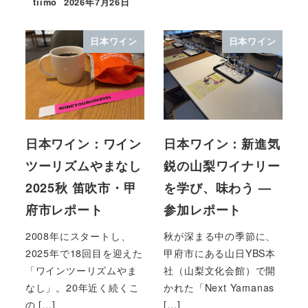
tiimo
2026年7月26日
日本ワイン
日本ワイン
日本ワイン：ワイン
日本ワイン：新進気
ツーリズムやまなし
鋭の山梨ワイナリー
2025秋 笛吹市・甲
を学び、味わう —
府市レポート
参加レポート
2008年にスタートし、
秋が深まる中の季節に、
2025年で18回目を迎えた
甲府市にある山日YBS本
「ワインツーリズムやま
社（山梨文化会館）で開
なし」。20年近く続くこ
かれた「Next Yamanas
の […]
[…]