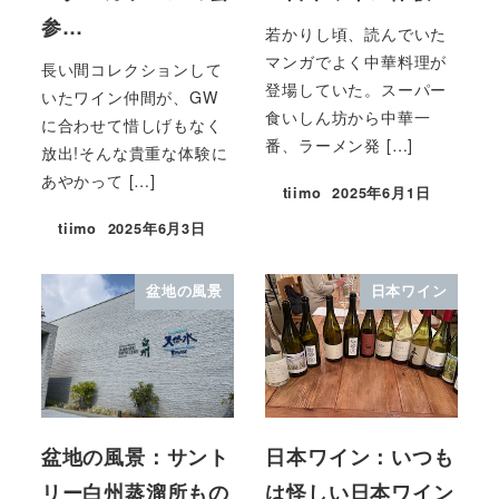
参…
若かりし頃、読んでいた
マンガでよく中華料理が
長い間コレクションして
登場していた。スーパー
いたワイン仲間が、GW
食いしん坊から中華一
に合わせて惜しげもなく
番、ラーメン発 […]
放出!そんな貴重な体験に
あやかって […]
tiimo
2025年6月1日
tiimo
2025年6月3日
盆地の風景
日本ワイン
盆地の風景：サント
日本ワイン：いつも
リー白州蒸溜所もの
は怪しい日本ワイン